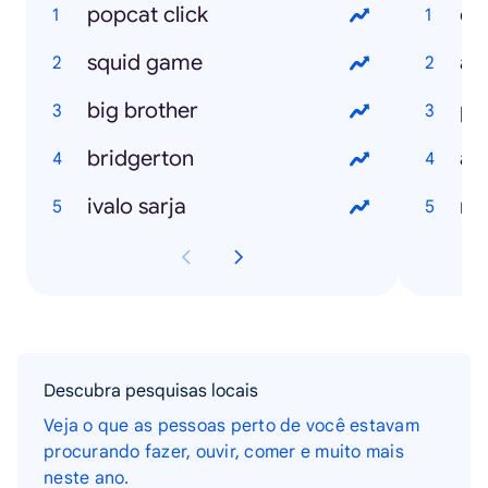
popcat click
ch
squid game
ale
big brother
pa
bridgerton
ale
ivalo sarja
re
Descubra pesquisas locais
Veja o que as pessoas perto de você estavam
procurando fazer, ouvir, comer e muito mais
neste ano.