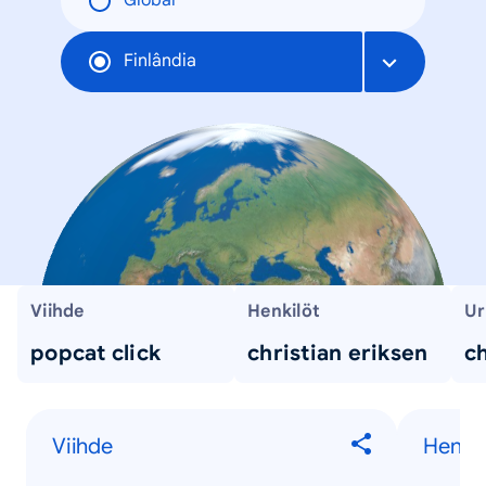
Global
Finlândia
Viihde
Henkilöt
Ur
popcat click
christian eriksen
ch
Viihde
Henkil