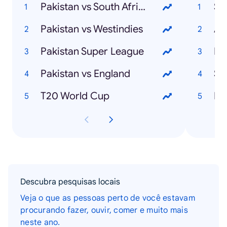
Pakistan vs South Africa
Sh
Pakistan vs Westindies
Asi
Pakistan Super League
Fa
Pakistan vs England
Sh
T20 World Cup
Ha
Descubra pesquisas locais
Veja o que as pessoas perto de você estavam
procurando fazer, ouvir, comer e muito mais
neste ano.