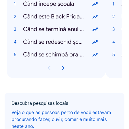
Când începe școala
Al
Când este Black Friday 2021
Em
Când se termină anul școlar 2021
Ch
Când se redeschid școlile
Da
Când se schimbă ora 2021
An
Descubra pesquisas locais
Veja o que as pessoas perto de você estavam
procurando fazer, ouvir, comer e muito mais
neste ano.