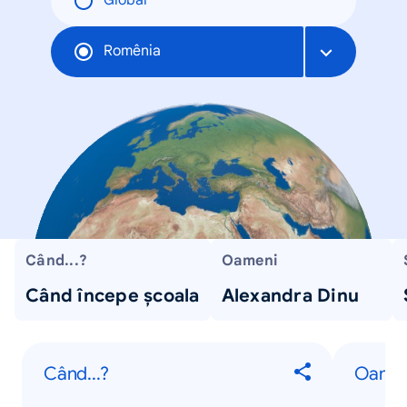
Global
Romênia
Când...?
Oameni
Când începe școala
Alexandra Dinu
Când...?
Oame