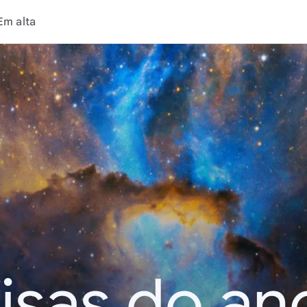
Em alta
isas do an