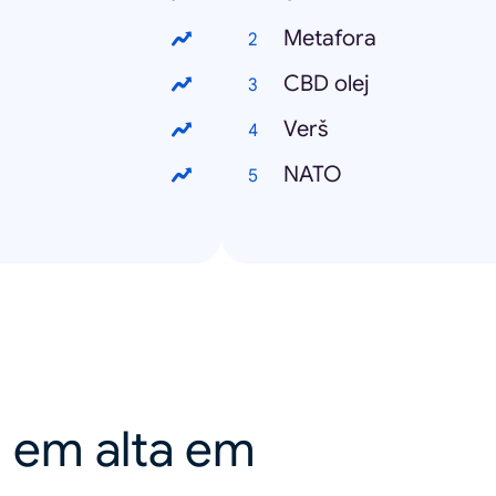
Metafora
CBD olej
Verš
NATO
a em alta em