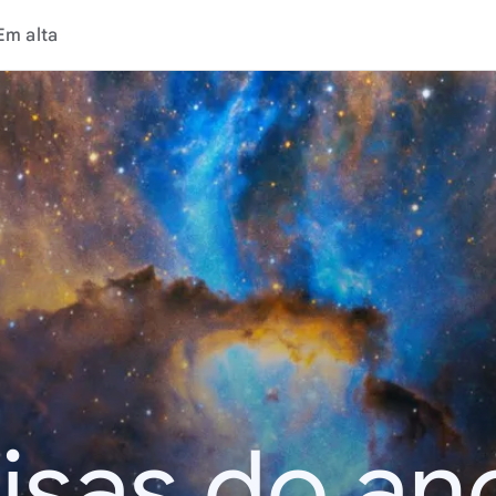
Em alta
isas do an