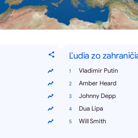
Ľudia zo zahraniči
Vladimir Putin
Amber Heard
Johnny Depp
Dua Lipa
Will Smith