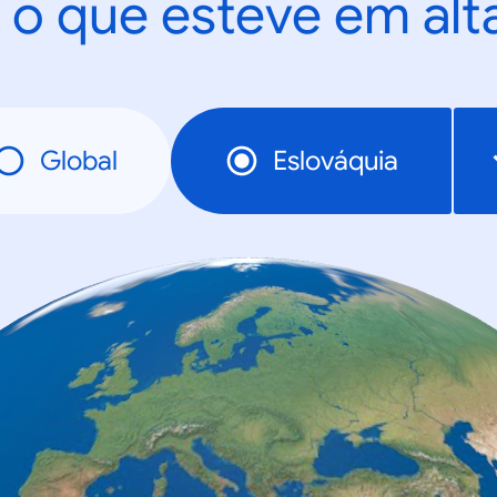
 o que esteve em al
Global
Eslováquia