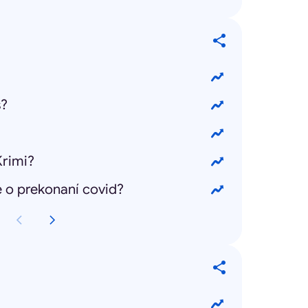
s?
Krimi?
e o prekonaní covid?