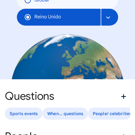
Global
Reino Unido
Questions
Sports events
When... questions
People/ celebrities