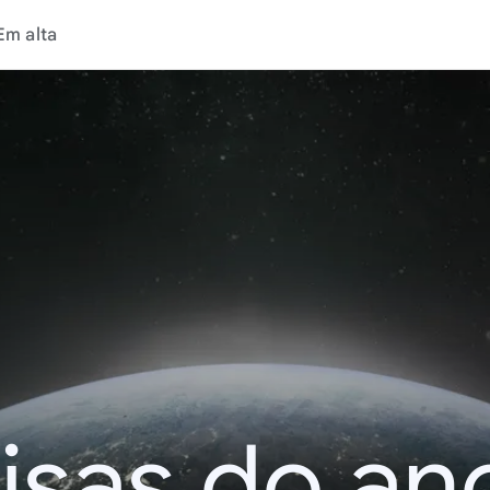
Em alta
isas do an