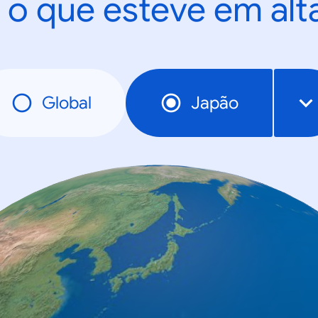
 o que esteve em al
Global
Japão