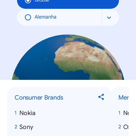
Global
Alemanha
Consumer Brands
Men
Nokia
Nos
Sony
Osa