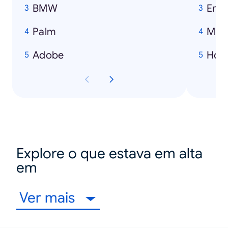
BMW
Emi
Palm
Mich
Adobe
How
Explore o que estava em alta
em
Ver mais