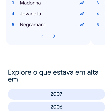
Madonna
Me
Jovanotti
In
Negramaro
Fo
Explore o que estava em alta
em
2007
2006