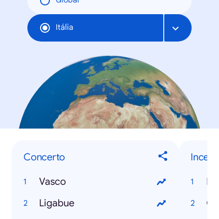
Global
Itália
Concerto
Incenti
Vasco
Ro
Ligabue
GP