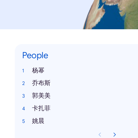
People
杨幂
乔布斯
郭美美
卡扎菲
姚晨