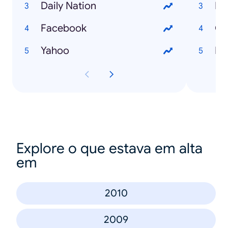
Daily Nation
Ma
Facebook
Ch
Yahoo
En
Explore o que estava em alta
em
2010
2009