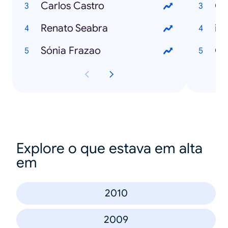
Carlos Castro
Go
Renato Seabra
iP
Sónia Frazao
Gm
Explore o que estava em alta
em
2010
2009