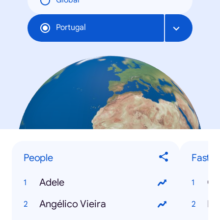
Global
Portugal
People
Fastes
Adele
Ce
Angélico Vieira
Fa