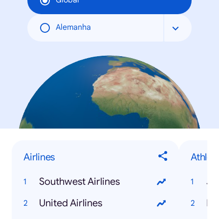
Global
Alemanha
Airlines
Athlet
Southwest Airlines
Je
United Airlines
Mi