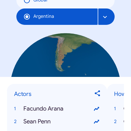
Global
Argentina
Actors
How to
Facundo Arana
Sean Penn
Có