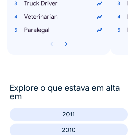
Truck Driver
Mi
Veterinarian
Mo
Paralegal
Fe
Explore o que estava em alta
em
2011
2010