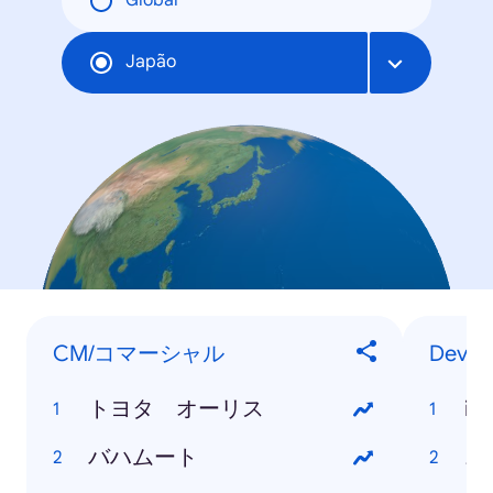
Global
Japão
CM/コマーシャル
Devic
トヨタ オーリス
iP
バハムート
ニ