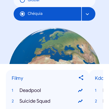
Global
Chéquia
Filmy
Kdo je
Deadpool
Kd
Suicide Squad
Kd