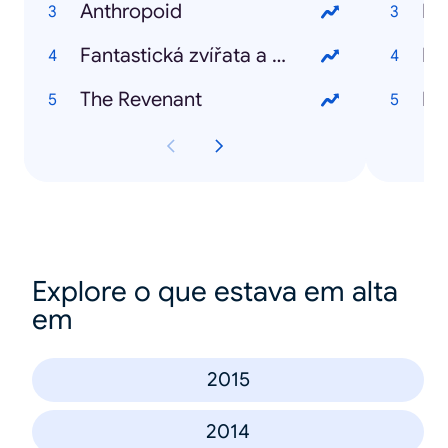
Anthropoid
Kd
Fantastická zvířata a kde je najít
Kd
The Revenant
Kd
Explore o que estava em alta
em
2015
2014