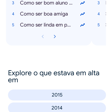
Como ser bom aluno no secundário
Hu
Como ser boa amiga
Sa
Como ser linda em poucos dias
Sa
Explore o que estava em alta
em
2015
2014