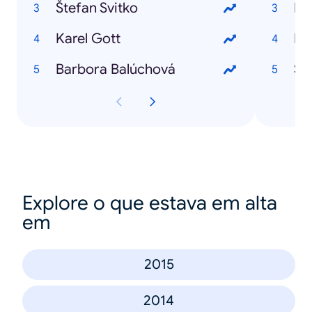
Štefan Svitko
Bre
Karel Gott
Br
Barbora Balúchová
Štr
Explore o que estava em alta
em
2015
2014