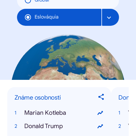
Global
Eslováquia
Známe osobnosti
Domáce
Marian Kotleba
Vo
Donald Trump
Vo