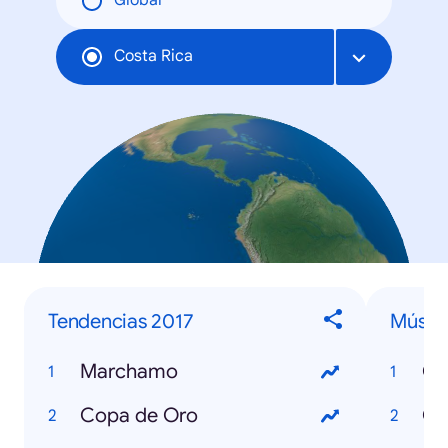
Global
Costa Rica
Tendencias 2017
Músic
Marchamo
Ch
Copa de Oro
Ch