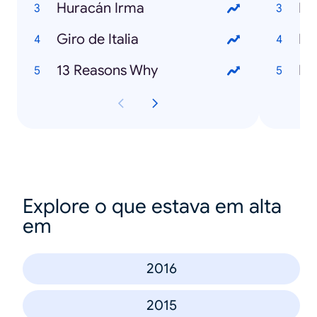
Huracán Irma
De
Giro de Italia
Li
13 Reasons Why
Ed
Explore o que estava em alta
em
2016
2015