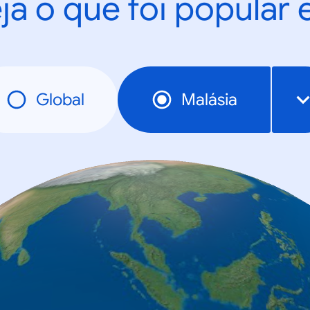
ja o que foi popular
Global
Malásia