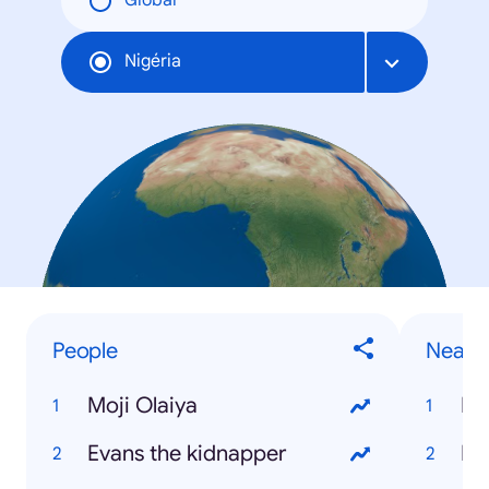
Global
Nigéria
People
Near 
Moji Olaiya
Re
Evans the kidnapper
Na