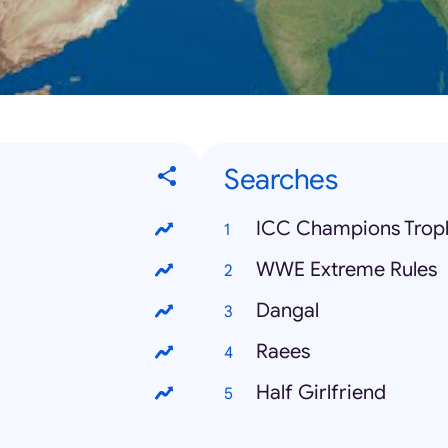
Searches
ICC Champions Trop
WWE Extreme Rules
Dangal
Raees
Half Girlfriend