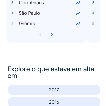
Corinthians
São Paulo
De
Grêmio
A 
Explore o que estava em alta
em
2017
2016