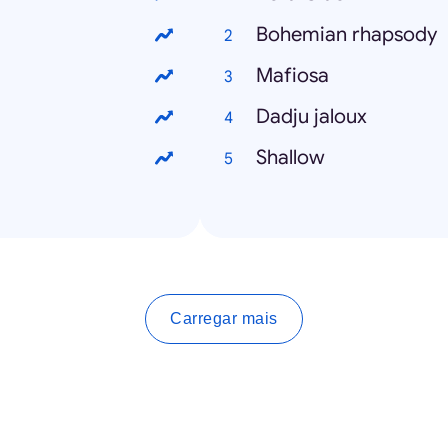
Bohemian rhapsody
Mafiosa
Dadju jaloux
Shallow
Carregar mais