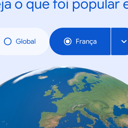
ja o que foi popular
Global
França