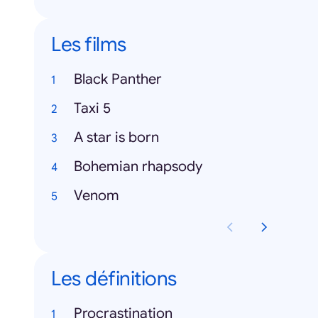
Les films
Black Panther
Taxi 5
A star is born
Bohemian rhapsody
Venom
Les définitions
Procrastination