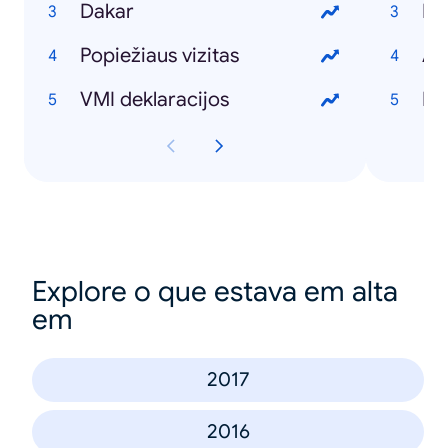
Dakar
Bo
Popiežiaus vizitas
A s
VMI deklaracijos
De
Explore o que estava em alta
em
2017
2016