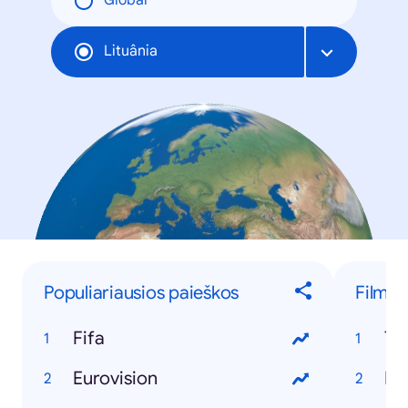
Global
Lituânia
Populiariausios paieškos
Filmai
Fifa
Ta
Eurovision
Pe