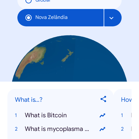
Global
Nova Zelândia
What is…?
How to
What is Bitcoin
What is mycoplasma bovis