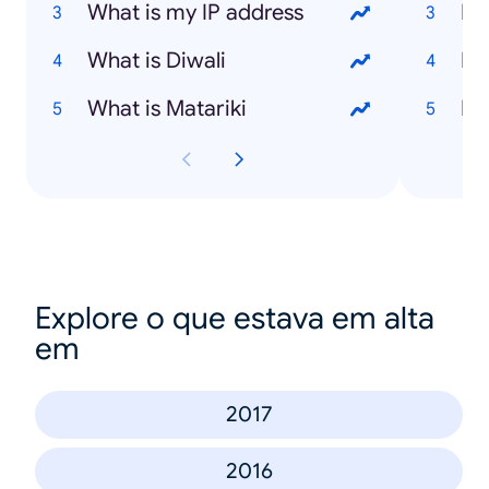
What is my IP address
What is Diwali
Ho
What is Matariki
Ho
Explore o que estava em alta
em
2017
2016