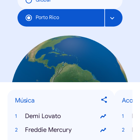
Global
Porto Rico
Música
Acont
Demi Lovato
Fi
Freddie Mercury
NB