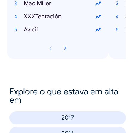
Mac Miller
ML
XXXTentación
Su
Avicii
Ex
Explore o que estava em alta
em
2017