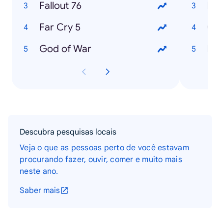
Fallout 76
Ba
Far Cry 5
Go
God of War
Kil
Descubra pesquisas locais
Veja o que as pessoas perto de você estavam
procurando fazer, ouvir, comer e muito mais
neste ano.
Saber mais