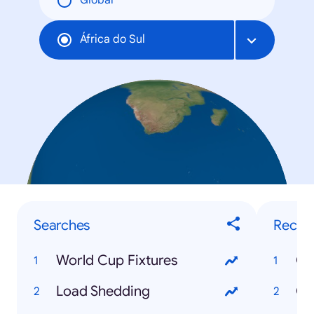
Global
África do Sul
Searches
Recip
World Cup Fixtures
Ox
Load Shedding
Ca