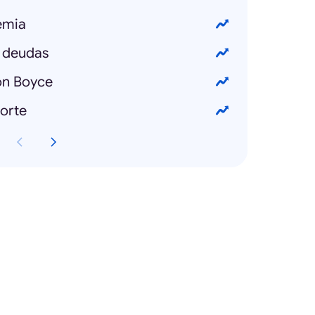
emia
 deudas
n Boyce
orte