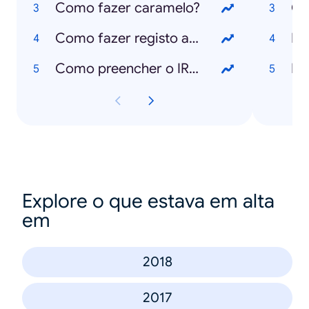
Como fazer caramelo?
Ca
Como fazer registo animal no SIAC?
Ed
Como preencher o IRS?
Mu
Explore o que estava em alta
em
2018
2017