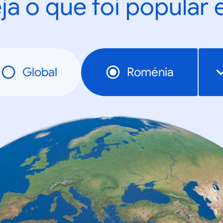
ja o que foi popular
Global
Roménia