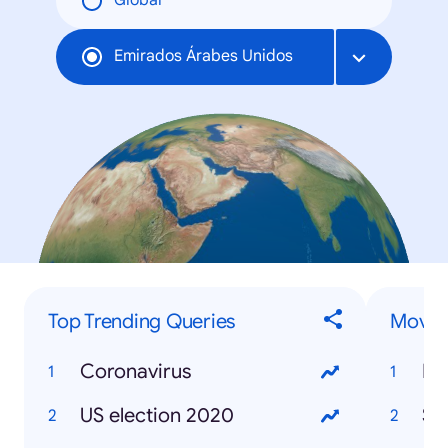
Global
Emirados Árabes Unidos
Top Trending Queries
Movies
Coronavirus
Mo
US election 2020
So