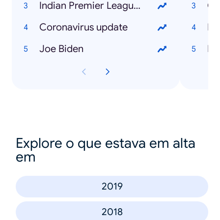
Indian Premier League (IPL)
Co
Coronavirus update
Di
Joe Biden
Bi
Explore o que estava em alta
em
2019
2018