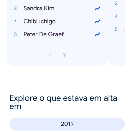
Sandra Kim
C
Chibi Ichigo
Jo
Peter De Graef
Explore o que estava em alta
em
2019