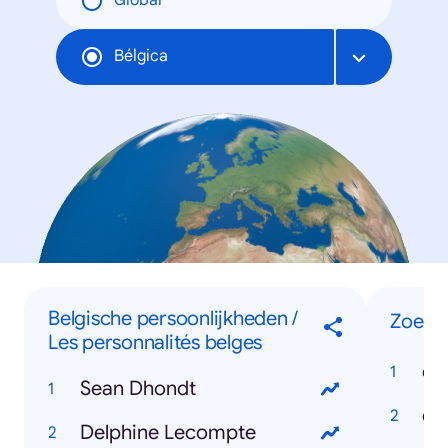
Global
Bélgica
Belgische persoonlijkheden /
Zoeko
Les personnalités belges
co
Sean Dhondt
Delphine Lecompte