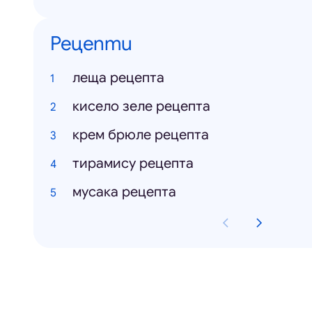
Рецепти
леща рецепта
кисело зеле рецепта
крем брюле рецепта
тирамису рецепта
мусака рецепта