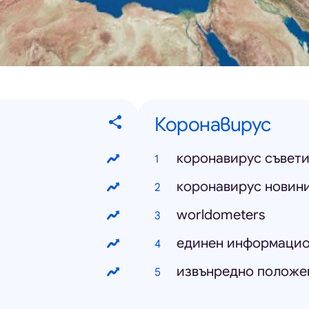
Коронавирус
коронавирус съвет
коронавирус новин
worldometers
единен информацио
извънредно положе