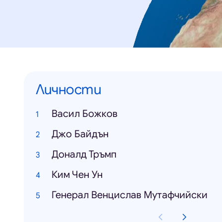
Личности
Васил Божков
Джо Байдън
Доналд Тръмп
Ким Чен Ун
Генерал Венцислав Мутафчийски