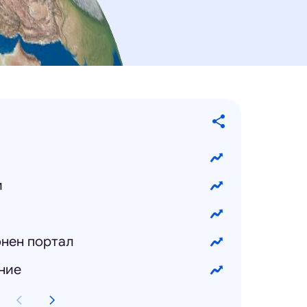
и
и
нен портал
ние