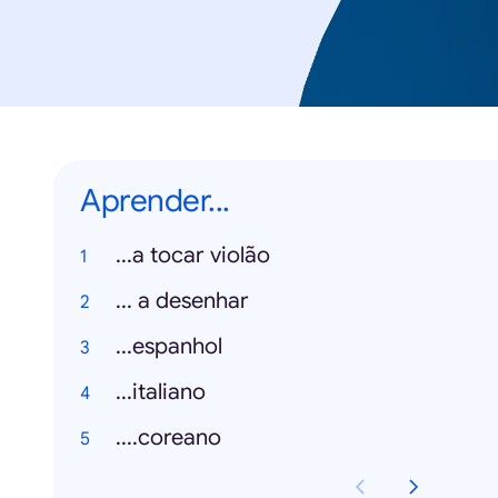
Aprender...
...a tocar violão
... a desenhar
...espanhol
...italiano
....coreano