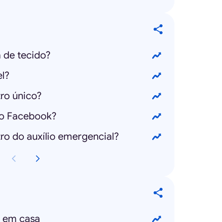
 de tecido?
l?
ro único?
no Facebook?
o do auxílio emergencial?
r em casa