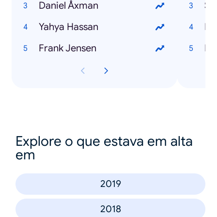
Daniel Åxman
St
Yahya Hassan
Fil
Frank Jensen
Br
Explore o que estava em alta
em
2019
2018