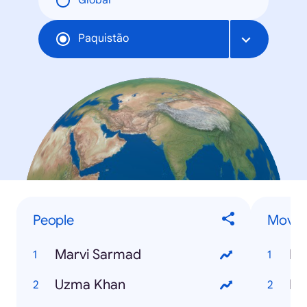
Global
Paquistão
People
Movie
Marvi Sarmad
Er
Uzma Khan
Me