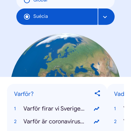
Global
Suécia
Varför?
Vad?
Varför firar vi Sveriges nationaldag?
Va
Varför är coronaviruset farligt?
Va