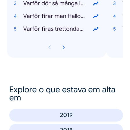
Varför dör så många i Italien?
Va
Varför firar man Halloween?
Va
Varför firas trettondagen?
Explore o que estava em alta
em
2019