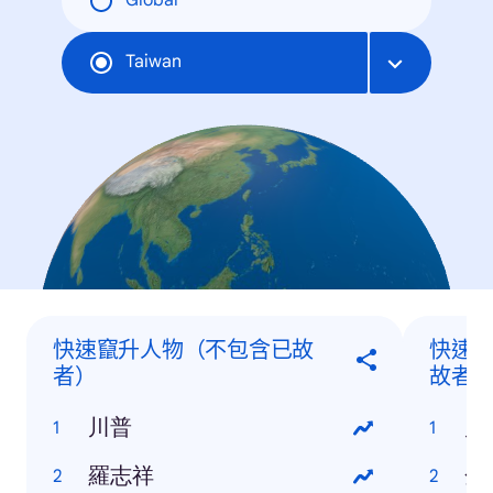
Global
Taiwan
快速竄升人物（不包含已故
快速
者）
故者
川普
川
羅志祥
金