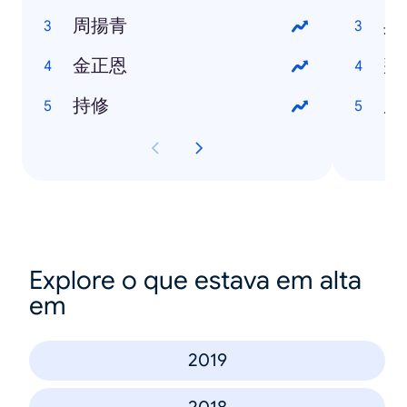
周揚青
吳
金正恩
拜
持修
唐
Explore o que estava em alta
em
2019