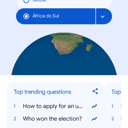
Global
África do Sul
Top trending questions
Top tr
How to apply for an unemployment grant?
Pr
Who won the election?
En