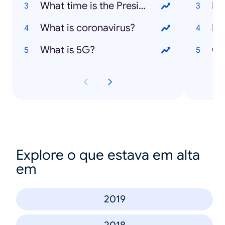
What time is the President on tonight?
PS
What is coronavirus?
IP
What is 5G?
Ch
Explore o que estava em alta
em
2019