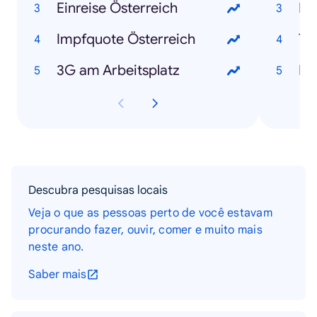
Einreise Österreich
Kl
Impfquote Österreich
To
3G am Arbeitsplatz
Er
Descubra pesquisas locais
Veja o que as pessoas perto de você estavam
procurando fazer, ouvir, comer e muito mais
neste ano.
Saber mais