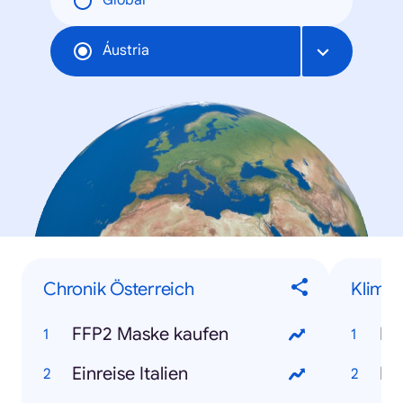
Global
Áustria
Chronik Österreich
Klima,
FFP2 Maske kaufen
Einreise Italien
Ho