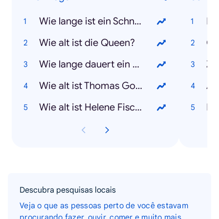
Wie lange ist ein Schnelltest gültig?
Bu
Wie alt ist die Queen?
Co
Wie lange dauert ein PCR-Test?
Za
Wie alt ist Thomas Gottschalk?
Af
Wie alt ist Helene Fischer?
Isr
Descubra pesquisas locais
Veja o que as pessoas perto de você estavam
procurando fazer, ouvir, comer e muito mais