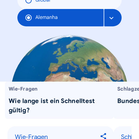
Global
Alemanha
Wie-Fragen
Schlagze
Wie lange ist ein Schnelltest
Bundes
gültig?
Wie-Fragen
Schlag