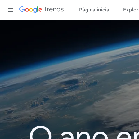
Content
Trends
Página inicial
Explor
O ano e