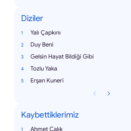
Diziler
Yalı Çapkını
Duy Beni
Gelsin Hayat Bildiği Gibi
Tozlu Yaka
Erşan Kuneri
Kaybettiklerimiz
Ahmet Çalık