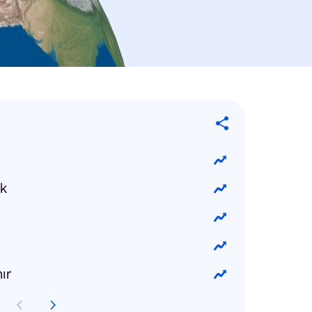
ak
nır