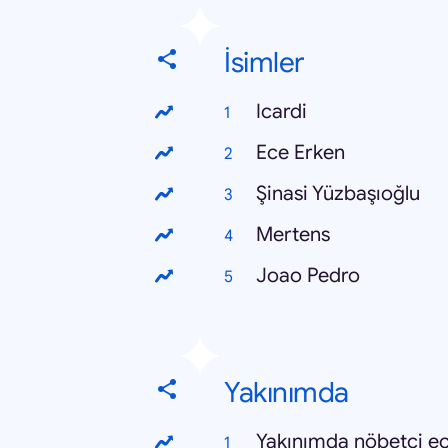
İsimler
Icardi
Ece Erken
Şinasi Yüzbaşıoğlu
Mertens
Joao Pedro
Yakınımda
Yakınımda nöbetçi e