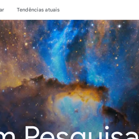
ar
Tendências atuais
m Pesquisa