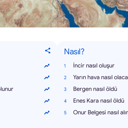
Nasıl?
İncir nasıl oluşur
Yarın hava nasıl olac
olunur
Bergen nasıl öldü
Enes Kara nasıl öldü
Onur Belgesi nasıl alı