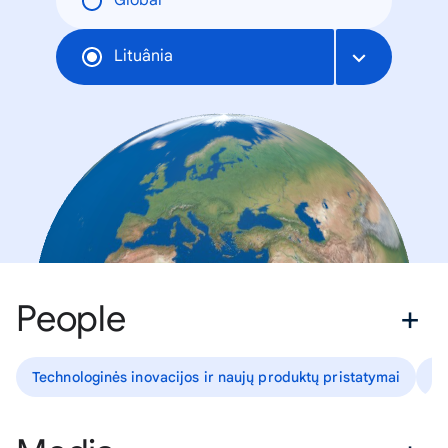
Global
Lituânia
People
Technologinės inovacijos ir naujų produktų pristatymai
Pr