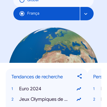
Global
França
Tendances de recherche
Person
Euro 2024
Mi
Jeux Olympiques de Paris 2024
Ke