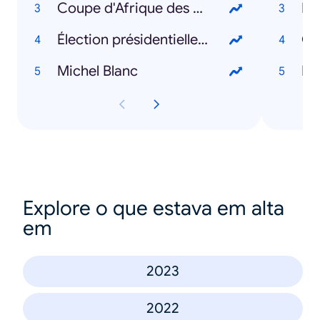
Coupe d'Afrique des Nations 2024
Ka
Élection présidentielle américaine 2024
Gab
Michel Blanc
Le
Explore o que estava em alta
em
2023
2022