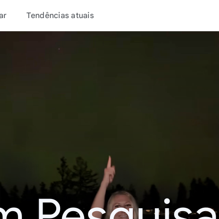
ar
Tendências atuais
m Pesquisa