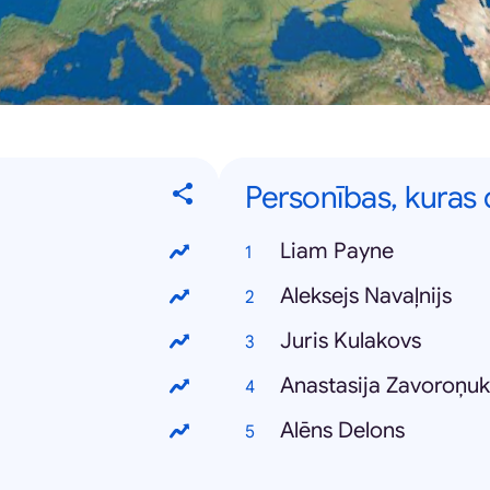
Personības, kuras
Liam Payne
Aleksejs Navaļnijs
Juris Kulakovs
Anastasija Zavoroņu
Alēns Delons