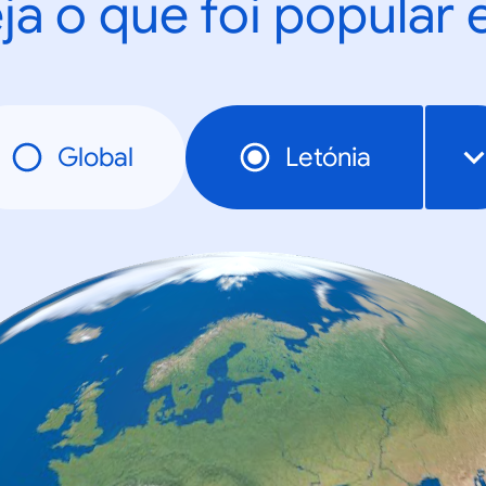
ja o que foi popular
Global
Letónia