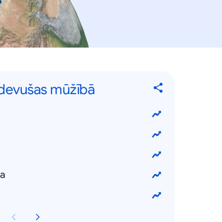
 devušas mūžībā
ka