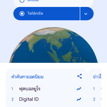
Global
Tailândia
คำค้นหายอดนิยม
ข่าวใน
ฟุตบอลยูโร
ข่า
Digital ID
ข่า